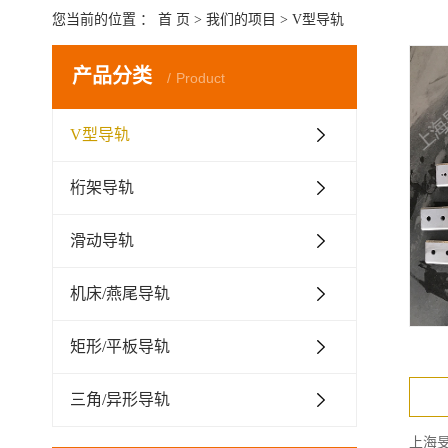
您当前的位置 ：
首 页
>
我们的项目
>
V型导轨
产品分类
Product
V型导轨
桁架导轨
滑动导轨
机床/燕尾导轨
矩形/平板导轨
三角/异形导轨
上海