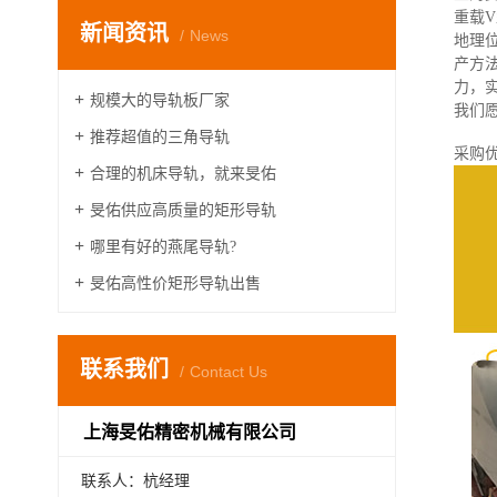
重载
新闻资讯
News
地理
产方
力，
规模大的导轨板厂家
我们
推荐超值的三角导轨
采购优
合理的机床导轨，就来旻佑
旻佑供应高质量的矩形导轨
哪里有好的燕尾导轨?
旻佑高性价矩形导轨出售
联系我们
Contact Us
上海旻佑精密机械有限公司
联系人：杭经理