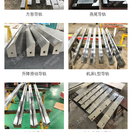
方形导轨
燕尾导轨
升降滑动导轨
机床L型导轨