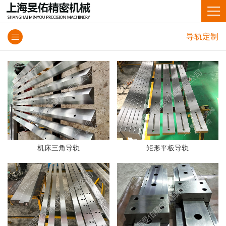
导轨定制
机床三角导轨
矩形平板导轨