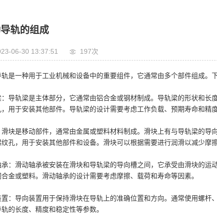
动导轨的组成
23-06-30 13:37:51
197次
导轨是一种用于工业机械和设备中的重要组件，它通常由多个部件组成。
梁：导轨梁是主体部分，它通常由铝合金或钢材制成。导轨梁的形状和长
孔，用于安装其他部件。导轨梁的设计需要考虑工作负载、预期寿命和精
：滑块是移动部件，通常由金属或塑料材料制成。滑块上有与导轨梁的导
螺纹孔，用于安装其他部件和设备。滑块可以根据需要进行润滑以减少摩
轴承：滑动轴承被安装在滑块和导轨梁的导向槽之间，它承受由滑块的运
铜合金或塑料。滑动轴承的设计需要考虑摩擦、载荷和寿命等因素。
装置：导向装置用于保持滑块在导轨上的准确位置和方向。通常使用螺杆
导轨的长度、精度和稳定性等参数。