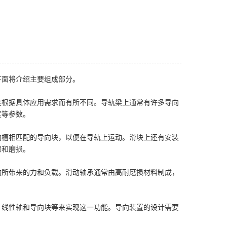
下面将介绍主要组成部分。
度根据具体应用需求而有所不同。导轨梁上通常有许多导向
度等参数。
向槽相匹配的导向块，以便在导轨上运动。滑块上还有安装
擦和磨损。
动所带来的力和负载。滑动轴承通常由高耐磨损材料制成，
、线性轴和导向块等来实现这一功能。导向装置的设计需要