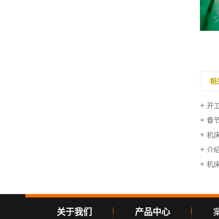
V型导轨
相
开
春
机
介
机
关于我们
产品中心