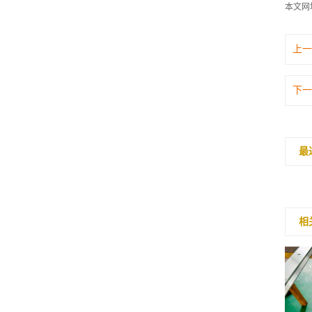
本文网
上一
下一
最
相