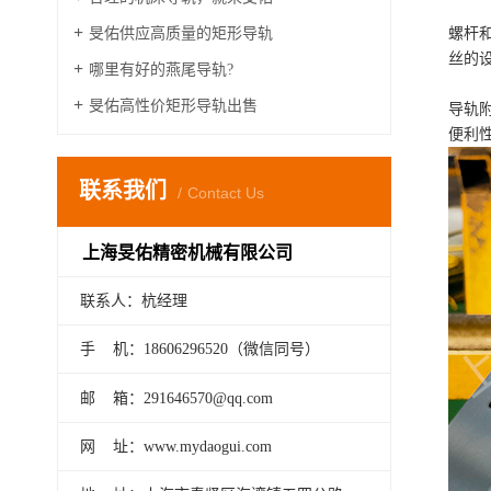
旻佑供应高质量的矩形导轨
螺杆
丝的
哪里有好的燕尾导轨?
旻佑高性价矩形导轨出售
导轨
便利
联系我们
Contact Us
上海旻佑精密机械有限公司
联系人：杭经理
手 机：18606296520（微信同号）
邮 箱：291646570@qq.com
网 址：www.mydaogui.com