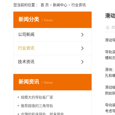
您当前的位置 ：
首 页
>
新闻中心
>
行业资讯
滑
新闻分类
News
20
公司新闻
滑动
行业资讯
导轨
槽和
技术资讯
滑块
孔和
新闻资讯
News
滑动
例如
规模大的导轨板厂家
导向
推荐超值的三角导轨
考虑
合理的机床导轨，就来旻佑