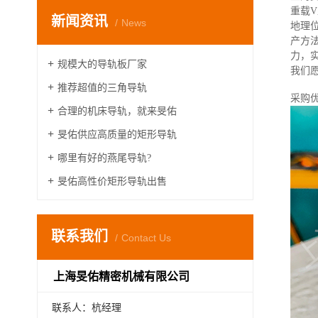
重载
新闻资讯
News
地理
产方
力，
规模大的导轨板厂家
我们
推荐超值的三角导轨
采购优
合理的机床导轨，就来旻佑
旻佑供应高质量的矩形导轨
哪里有好的燕尾导轨?
旻佑高性价矩形导轨出售
联系我们
Contact Us
上海旻佑精密机械有限公司
联系人：杭经理