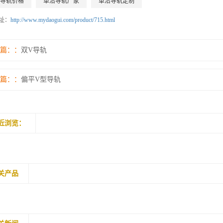
导轨价格
单沿导轨厂家
单沿导轨定制
址：
http://www.mydaogui.com/product/715.html
篇：
双V导轨
篇：
偏平V型导轨
近浏览：
关产品