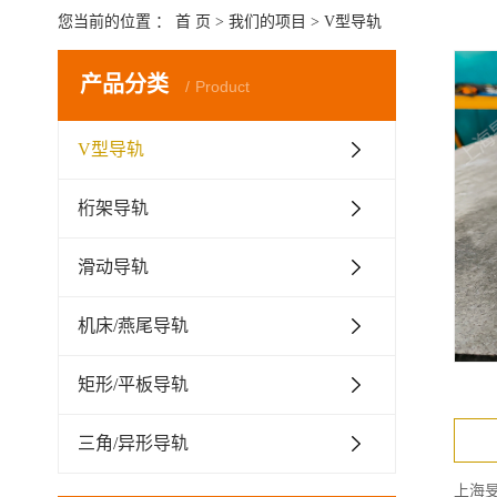
您当前的位置 ：
首 页
>
我们的项目
>
V型导轨
产品分类
Product
V型导轨
桁架导轨
滑动导轨
机床/燕尾导轨
矩形/平板导轨
三角/异形导轨
上海