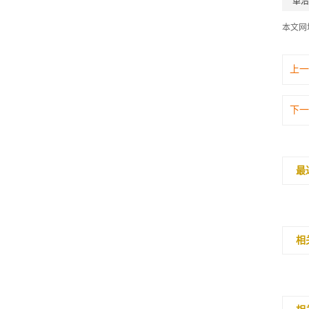
单沿
本文网
上一
下一
最
相