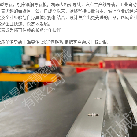
V型导轨，机床镶钢导轨板，机器人桁架导轨，汽车生产线导轨，工业自
位置优越的奉贤区。公司自成立以来，始终坚持质量为本、诚信立业的经
法及企业经验与自身具体实际相结合，设计生产出更先进的产品，帮助企
实现企业快速、稳定地发展。
愿意成为您可信赖的长期合作伙伴。
质单沿导轨上海旻佑 ,欢迎您联系,根据客户需求非标定制。